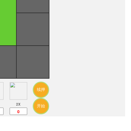
续押
2X
开始