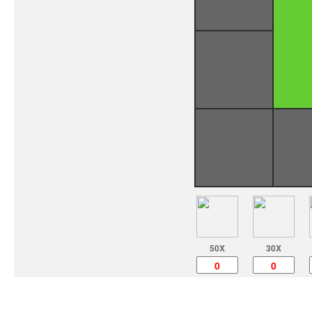
50X
30X