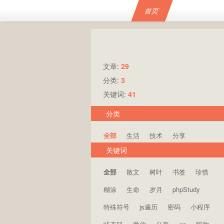
首页
文章:
29
分类:
3
关键词:
41
分类
全部
生活
技术
分享
关键词
全部
散文
树叶
书签
珍惜
糊涂
生命
岁月
phpStudy
特殊符号
js遍历
密码
小程序