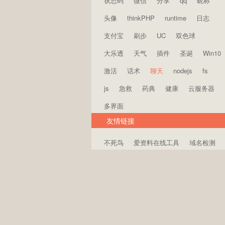
状态码
微信
分享
qq
昵称
头像
thinkPHP
runtime
日志
支付宝
刷步
UC
双色球
大乐透
天气
插件
圣诞
Win10
激活
话术
聊天
nodejs
fs
js
急救
药典
健康
云服务器
多界面
友情链接
不死鸟
爱资料在线工具
域名检测