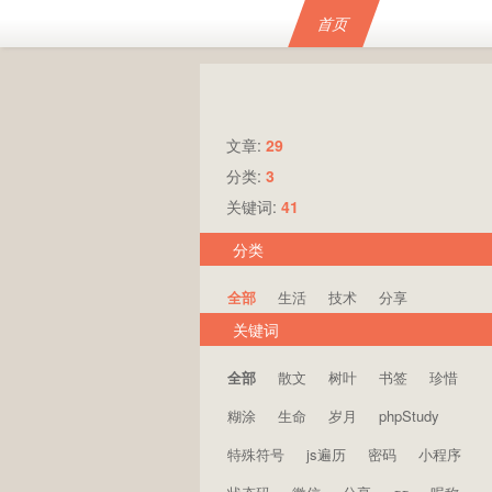
首页
文章:
29
分类:
3
关键词:
41
分类
全部
生活
技术
分享
关键词
全部
散文
树叶
书签
珍惜
糊涂
生命
岁月
phpStudy
特殊符号
js遍历
密码
小程序